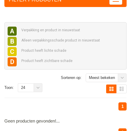
A
Verpakking en
product in nieuwstaat
B
Alleen verpakkingsschade
product in nieuwstaat
C
Product heeft
lichte schade
D
Product heeft
zichtbare schade
Sorteren op:
Meest bekeken
Toon:
24
1
Geen producten gevonden!...