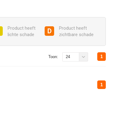
Product heeft
Product heeft
C
D
lichte schade
zichtbare schade
1
Toon:
24
1