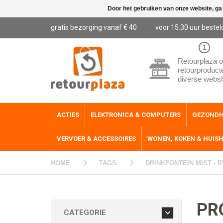
Door het gebruiken van onze website, ga
gratis bezorging vanaf € 40
voor 15:30 uur bestel
1
Retourplaza o
retourproduct
diverse webs
ACTIES
ELEKTRONICA & COMPUTERS
GEZONDH
VERVOER & ACCESSOIRES
WONEN, KOKEN & HUIS
HOME
TAGS
DRINKFONTEIN MIST - 
PR
CATEGORIE