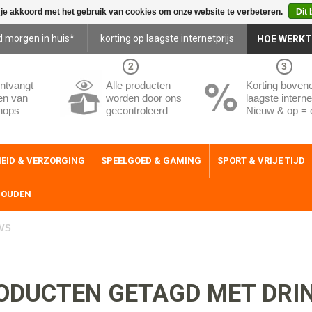
 je akkoord met het gebruik van cookies om onze website te verbeteren.
Dit 
d morgen in huis*
korting op laagste internetprijs
HOE WERKT
2
3
ntvangt
Alle producten
Korting boven
en van
worden door ons
laagste internet
hops
gecontroleerd
Nieuw & op = 
EID & VERZORGING
SPEELGOED & GAMING
SPORT & VRIJE TIJD
HOUDEN
RVS
ODUCTEN GETAGD MET DRIN