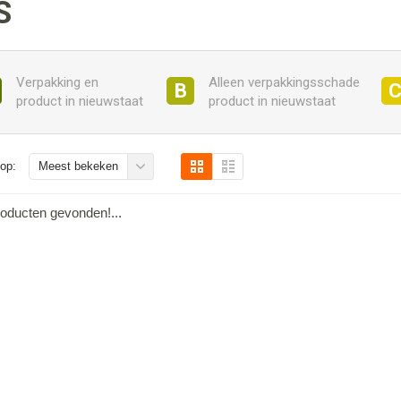
S
Verpakking en
Alleen verpakkingsschade
B
product in nieuwstaat
product in nieuwstaat
op:
Meest bekeken
oducten gevonden!...