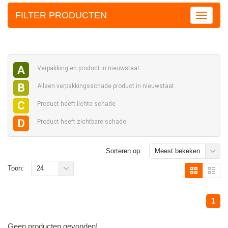
FILTER PRODUCTEN
A
Verpakking en
product in nieuwstaat
B
Alleen verpakkingsschade
product in nieuwstaat
C
Product heeft
lichte schade
D
Product heeft
zichtbare schade
Sorteren op:
Meest bekeken
Toon:
24
1
Geen producten gevonden!...