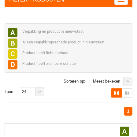
A
Verpakking en
product in nieuwstaat
B
Alleen verpakkingsschade
product in nieuwstaat
C
Product heeft
lichte schade
D
Product heeft
zichtbare schade
Sorteren op:
Meest bekeken
Toon:
24
1
A