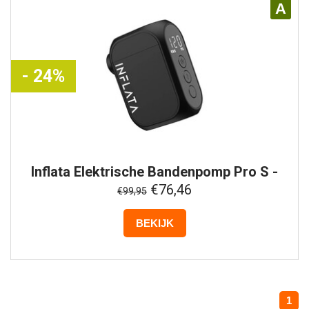
A
- 24%
Inflata
Elektrische Bandenpomp Pro S -
Zwart
€76,46
€99,95
BEKIJK
1