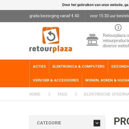
Door het gebruiken van onze website, ga
gratis bezorging vanaf € 40
voor 15:30 uur bestel
1
Retourplaza o
retourproduct
diverse webs
ACTIES
ELEKTRONICA & COMPUTERS
GEZONDH
VERVOER & ACCESSOIRES
WONEN, KOKEN & HUIS
HOME
TAGS
ELEKTRISCHE SFEERHA
PR
CATEGORIE