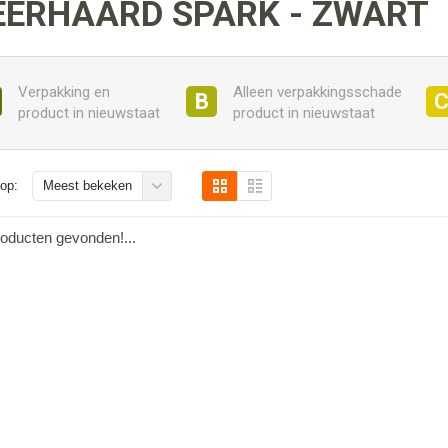
EERHAARD SPARK - ZWART
Verpakking en
Alleen verpakkingsschade
B
product in nieuwstaat
product in nieuwstaat
op:
Meest bekeken
oducten gevonden!...