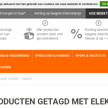
 je akkoord met het gebruik van cookies om onze website te verbeteren.
Dit 
d morgen in huis*
korting op laagste internetprijs
HOE WERKT
2
3
ntvangt
Alle producten
Korting boven
en van
worden door ons
laagste internet
hops
gecontroleerd
Nieuw & op = 
EID & VERZORGING
SPEELGOED & GAMING
SPORT & VRIJE TIJD
HOUDEN
ARD SPARK - ZWART
ODUCTEN GETAGD MET ELE