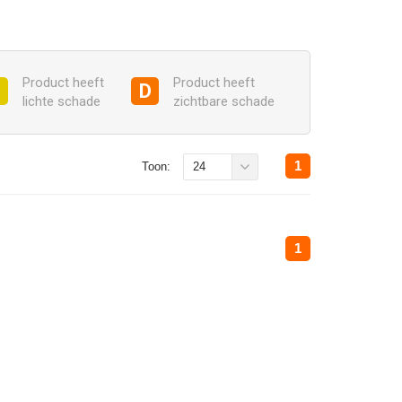
Product heeft
Product heeft
C
D
lichte schade
zichtbare schade
1
Toon:
24
1