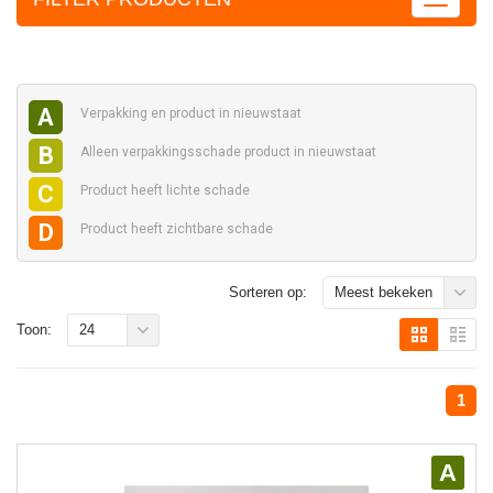
A
Verpakking en
product in nieuwstaat
B
Alleen verpakkingsschade
product in nieuwstaat
C
Product heeft
lichte schade
D
Product heeft
zichtbare schade
Sorteren op:
Meest bekeken
Toon:
24
1
A