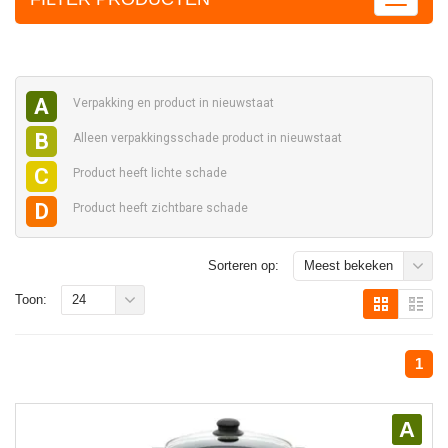
A
Verpakking en
product in nieuwstaat
B
Alleen verpakkingsschade
product in nieuwstaat
C
Product heeft
lichte schade
D
Product heeft
zichtbare schade
Sorteren op:
Meest bekeken
Toon:
24
1
A