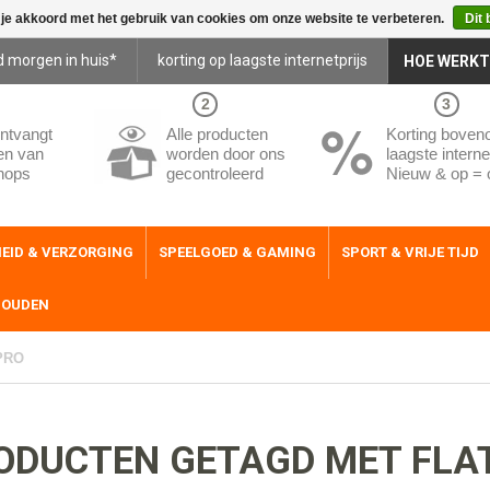
 je akkoord met het gebruik van cookies om onze website te verbeteren.
Dit 
d morgen in huis*
korting op laagste internetprijs
HOE WERKT
2
3
ntvangt
Alle producten
Korting boven
en van
worden door ons
laagste internet
hops
gecontroleerd
Nieuw & op = 
EID & VERZORGING
SPEELGOED & GAMING
SPORT & VRIJE TIJD
HOUDEN
PRO
ODUCTEN GETAGD MET FLA