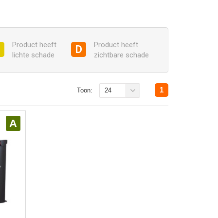
Product heeft
Product heeft
C
D
lichte schade
zichtbare schade
1
Toon:
24
A