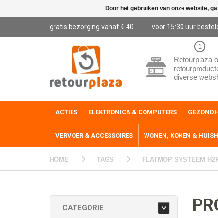
Door het gebruiken van onze website, ga
gratis bezorging vanaf € 40
voor 15:30 uur bestel
1
Retourplaza o
retourproduct
diverse webs
ACTIES
ELEKTRONICA & COMPUTERS
GEZONDH
VERVOER & ACCESSOIRES
WONEN, KOKEN & HUIS
HOME
TAGS
FLATMOP SYSTEEM H2
PR
CATEGORIE