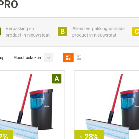
PRO
Verpakking en
Alleen verpakkingsschade
B
product in nieuwstaat
product in nieuwstaat
op:
Meest bekeken
A
32%
- 28%