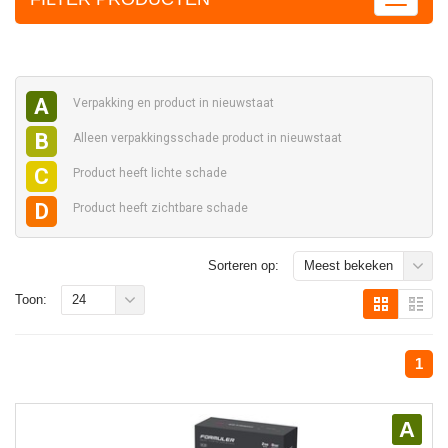
A
Verpakking en
product in nieuwstaat
B
Alleen verpakkingsschade
product in nieuwstaat
C
Product heeft
lichte schade
D
Product heeft
zichtbare schade
Sorteren op:
Meest bekeken
Toon:
24
1
A