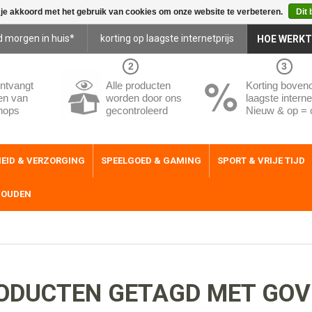
 je akkoord met het gebruik van cookies om onze website te verbeteren.
Dit 
d morgen in huis*
korting op laagste internetprijs
HOE WERKT
2
3
ntvangt
Alle producten
Korting boven
en van
worden door ons
laagste internet
hops
gecontroleerd
Nieuw & op = 
EID & VERZORGING
SPEELGOED & GAMING
SPORT & VRIJE TIJD
HOUDEN
ODUCTEN GETAGD MET GOV