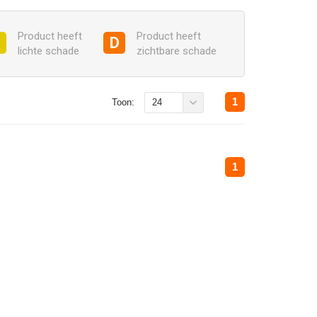
Product heeft
Product heeft
C
D
lichte schade
zichtbare schade
1
Toon:
24
1