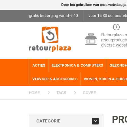
Door het gebruiken van onze website, ga
gratis bezorging vanaf € 40
voor 15:30 uur bestel
1
Retourplaza o
retourproduct
diverse webs
ACTIES
ELEKTRONICA & COMPUTERS
GEZONDH
VERVOER & ACCESSOIRES
WONEN, KOKEN & HUIS
HOME
TAGS
GOVEE
PR
CATEGORIE