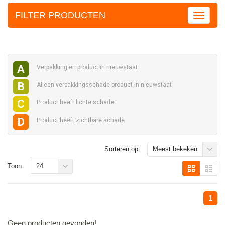
FILTER PRODUCTEN
A
Verpakking en
product in nieuwstaat
B
Alleen verpakkingsschade
product in nieuwstaat
C
Product heeft
lichte schade
D
Product heeft
zichtbare schade
Sorteren op:
Meest bekeken
Toon:
24
1
Geen producten gevonden!...