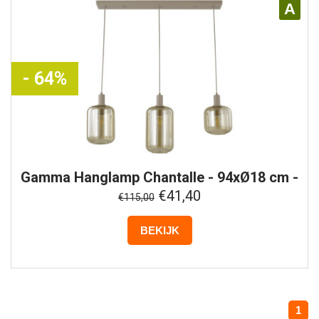
A
- 64%
Gamma
Hanglamp Chantalle - 94xØ18 cm -
Messing
€41,40
€115,00
BEKIJK
1