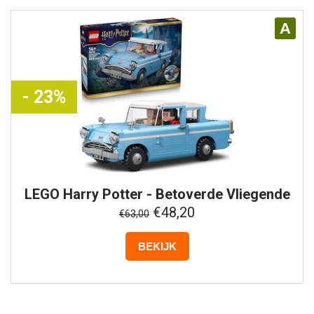
A
- 23%
LEGO
Harry Potter - Betoverde Vliegende
Ford Anglia - 76470
€48,20
€63,00
BEKIJK