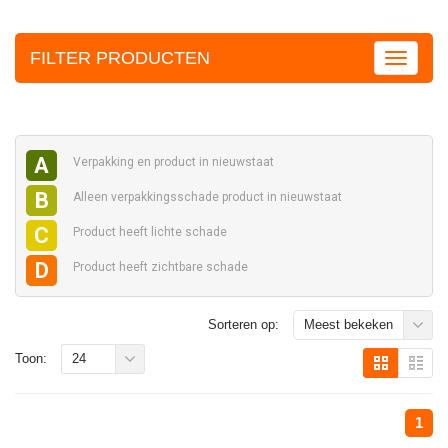
FILTER PRODUCTEN
A
Verpakking en
product in nieuwstaat
B
Alleen verpakkingsschade
product in nieuwstaat
C
Product heeft
lichte schade
D
Product heeft
zichtbare schade
Sorteren op:
Meest bekeken
Toon:
24
1