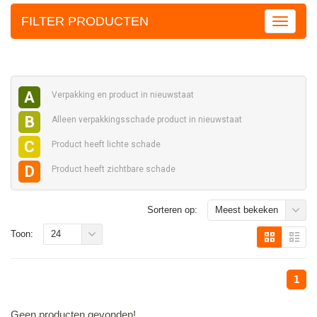
FILTER PRODUCTEN
A
Verpakking en
product in nieuwstaat
B
Alleen verpakkingsschade
product in nieuwstaat
C
Product heeft
lichte schade
D
Product heeft
zichtbare schade
Sorteren op:
Meest bekeken
Toon:
24
1
Geen producten gevonden!...