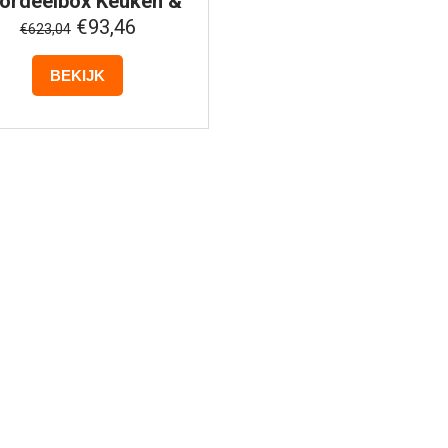
ordeelbox
Keuken &
Koken #2
€93,46
€623,04
BEKIJK