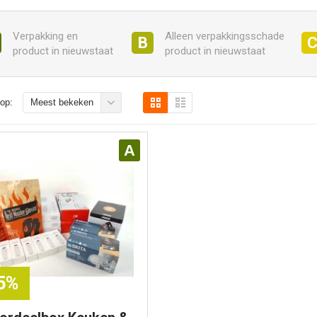
Verpakking en
Alleen verpakkingsschade
B
product in nieuwstaat
product in nieuwstaat
op:
Meest bekeken
A
85%