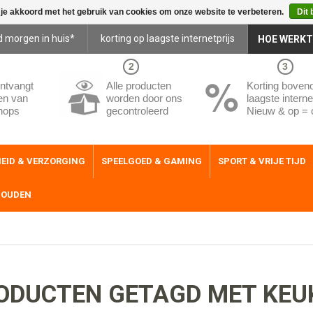
 je akkoord met het gebruik van cookies om onze website te verbeteren.
Dit 
d morgen in huis*
korting op laagste internetprijs
HOE WERKT
2
3
ntvangt
Alle producten
Korting boven
en van
worden door ons
laagste internet
hops
gecontroleerd
Nieuw & op = 
EID & VERZORGING
SPEELGOED & GAMING
SPORT & VRIJE TIJD
HOUDEN
ODUCTEN GETAGD MET KEUK