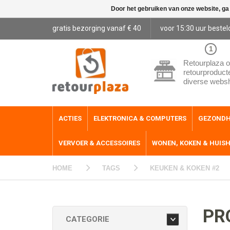
Door het gebruiken van onze website, ga
gratis bezorging vanaf € 40
voor 15:30 uur bestel
1
Retourplaza o
retourproduct
diverse webs
ACTIES
ELEKTRONICA & COMPUTERS
GEZONDH
VERVOER & ACCESSOIRES
WONEN, KOKEN & HUIS
HOME
TAGS
KEUKEN & KOKEN #2
PR
CATEGORIE