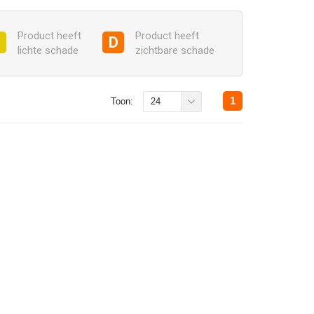
Product heeft
Product heeft
C
D
lichte schade
zichtbare schade
1
Toon:
24