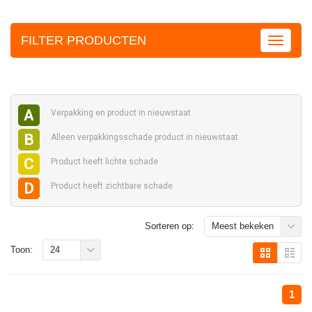
FILTER PRODUCTEN
A
Verpakking en
product in nieuwstaat
B
Alleen verpakkingsschade
product in nieuwstaat
C
Product heeft
lichte schade
D
Product heeft
zichtbare schade
Sorteren op:
Meest bekeken
Toon:
24
1