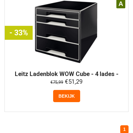
A
- 33%
Leitz
Ladenblok WOW Cube - 4 lades -
Zwart
€51,29
€75,99
BEKIJK
1