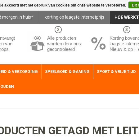
 je akkoord met het gebruik van cookies om onze website te verbeteren.
Dit 
d morgen in huis*
korting op laagste internetprijs
HOE WERKT
2
3
ntvangt
Alle producten
Korting boven
en van
worden door ons
laagste internet
hops
gecontroleerd
Nieuw & op = 
EID & VERZORGING
SPEELGOED & GAMING
SPORT & VRIJE TIJD
HOUDEN
ODUCTEN GETAGD MET LEIT