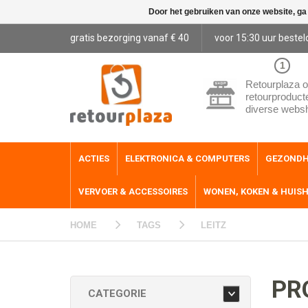
Door het gebruiken van onze website, ga
gratis bezorging vanaf € 40
voor 15:30 uur bestel
1
Retourplaza o
retourproduct
diverse webs
ACTIES
ELEKTRONICA & COMPUTERS
GEZONDH
VERVOER & ACCESSOIRES
WONEN, KOKEN & HUIS
HOME
TAGS
LEITZ
PR
CATEGORIE