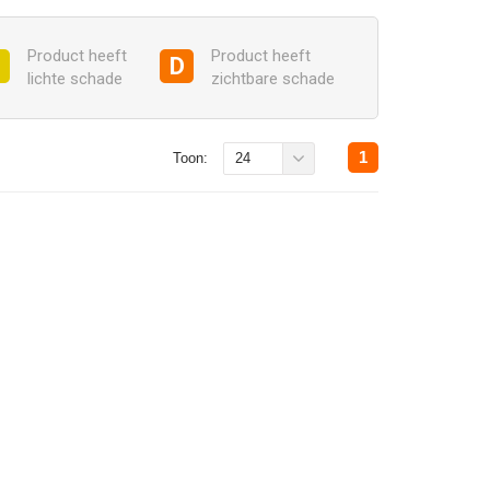
Product heeft
Product heeft
C
D
lichte schade
zichtbare schade
1
Toon:
24