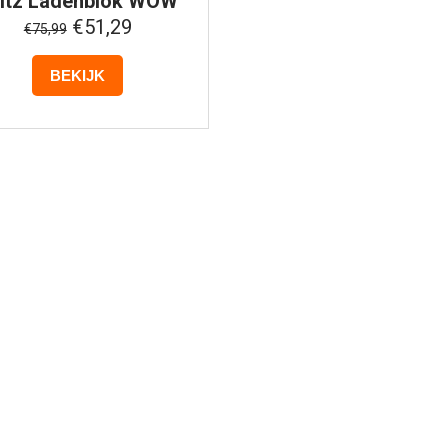
itz
Ladenblok WOW
be - 4 lades - Zwart
€51,29
€75,99
BEKIJK