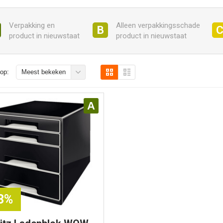
Verpakking en
Alleen verpakkingsschade
B
product in nieuwstaat
product in nieuwstaat
op:
Meest bekeken
A
33%