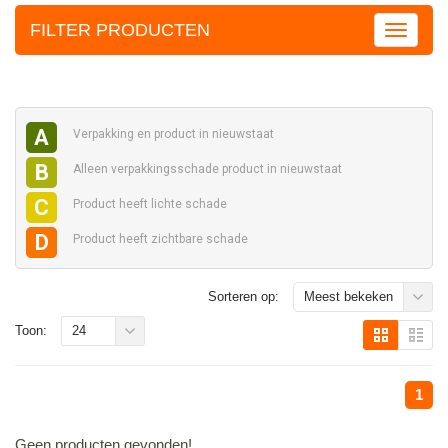
FILTER PRODUCTEN
A
Verpakking en
product in nieuwstaat
B
Alleen verpakkingsschade
product in nieuwstaat
C
Product heeft
lichte schade
D
Product heeft
zichtbare schade
Sorteren op:
Meest bekeken
Toon:
24
1
Geen producten gevonden!...