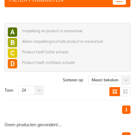
A
Verpakking en
product in nieuwstaat
B
Alleen verpakkingsschade
product in nieuwstaat
C
Product heeft
lichte schade
D
Product heeft
zichtbare schade
Sorteren op:
Meest bekeken
Toon:
24
1
Geen producten gevonden!...