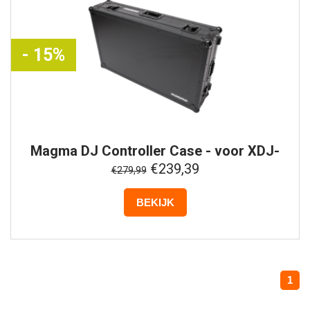
- 15%
Magma
DJ Controller Case - voor XDJ-
AZ/XDJ-XZ - Zwart
€239,39
€279,99
BEKIJK
1