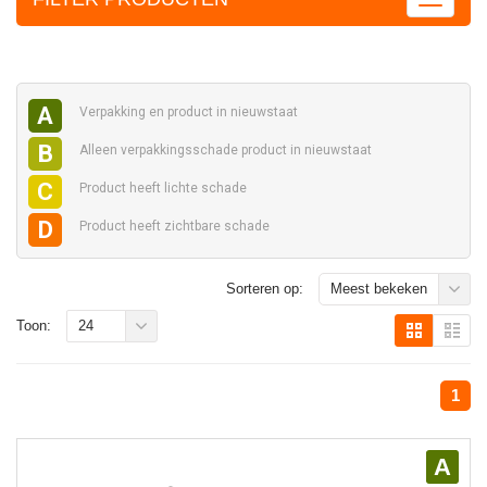
A
Verpakking en
product in nieuwstaat
B
Alleen verpakkingsschade
product in nieuwstaat
C
Product heeft
lichte schade
D
Product heeft
zichtbare schade
Sorteren op:
Meest bekeken
Toon:
24
1
A