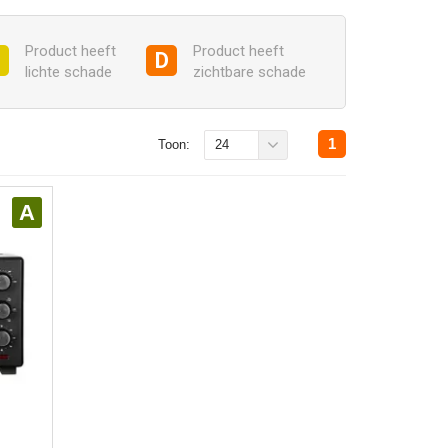
Product heeft
Product heeft
C
D
lichte schade
zichtbare schade
1
Toon:
24
A