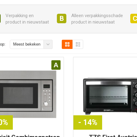
Verpakking en
Alleen verpakkingsschade
B
product in nieuwstaat
product in nieuwstaat
op:
Meest bekeken
A
10%
- 14%