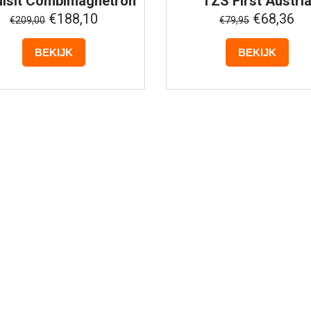
isit
Combimagnetron
TZS First Austri
nbouw - EMW2546HI
Elektrische Mini Ove
€188,10
€68,36
€209,00
€79,95
- Zwart
BEKIJK
BEKIJK