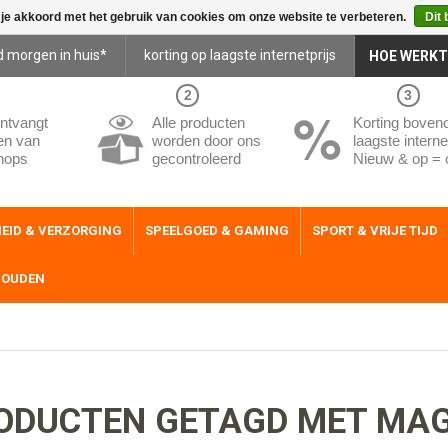
 je akkoord met het gebruik van cookies om onze website te verbeteren.
Dit 
d morgen in huis*
korting op laagste internetprijs
HOE WERKT
2
3
ntvangt
Alle producten
Korting boven
en van
worden door ons
laagste internet
hops
gecontroleerd
Nieuw & op = 
EID & VERZORGING
SPEELGOED & GAMING
SPORT & VRIJE TIJD
HOUDEN
ODUCTEN GETAGD MET MAG