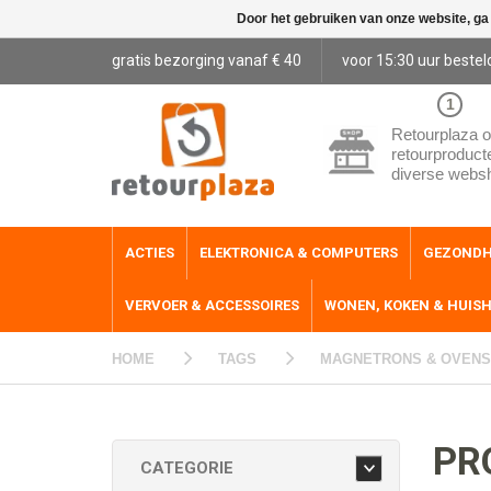
Door het gebruiken van onze website, ga
gratis bezorging vanaf € 40
voor 15:30 uur bestel
1
Retourplaza o
retourproduct
diverse webs
ACTIES
ELEKTRONICA & COMPUTERS
GEZONDH
VERVOER & ACCESSOIRES
WONEN, KOKEN & HUIS
HOME
TAGS
MAGNETRONS & OVENS
PR
CATEGORIE