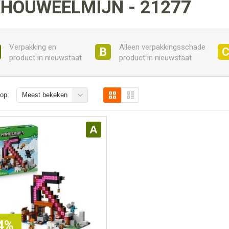
KHOUWEELMIJN - 21277
Verpakking en
Alleen verpakkingsschade
B
product in nieuwstaat
product in nieuwstaat
op:
Meest bekeken
A
24%