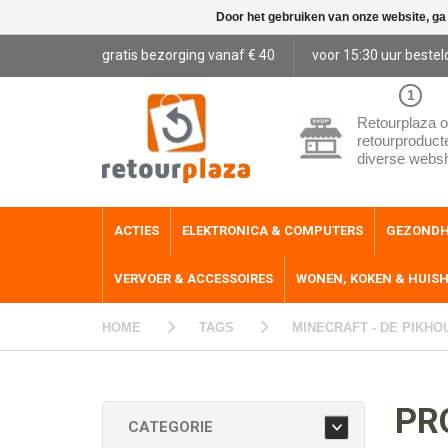
Door het gebruiken van onze website, ga
gratis bezorging vanaf € 40
voor 15:30 uur bestel
1
Retourplaza o
retourproduct
diverse webs
ACTIES
ELEKTRONICA & COMPUTERS
GEZONDH
VERVOER & ACCESSOIRES
WONEN, KOKEN & HUIS
HOME
TAGS
MINECRAFT - DE PIKHO
PR
CATEGORIE