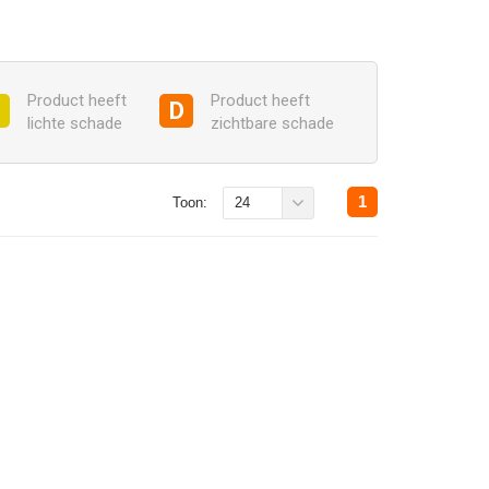
Product heeft
Product heeft
C
D
lichte schade
zichtbare schade
1
Toon:
24