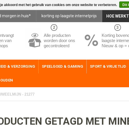
 je akkoord met het gebruik van cookies om onze website te verbeteren.
Dit 
d morgen in huis*
korting op laagste internetprijs
HOE WERKT
2
3
ntvangt
Alle producten
Korting boven
en van
worden door ons
laagste internet
hops
gecontroleerd
Nieuw & op = 
EID & VERZORGING
SPEELGOED & GAMING
SPORT & VRIJE TIJD
HOUDEN
UWEELMIJN - 21277
ODUCTEN GETAGD MET MINE