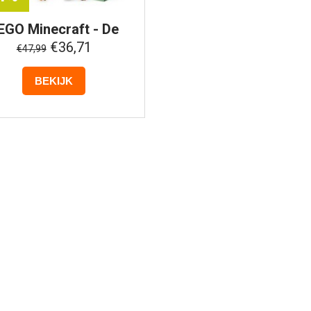
EGO
Minecraft - De
houweelmijn - 21277
€36,71
€47,99
BEKIJK