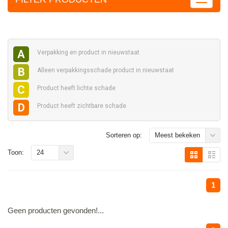
A
Verpakking en
product in nieuwstaat
B
Alleen verpakkingsschade
product in nieuwstaat
C
Product heeft
lichte schade
D
Product heeft
zichtbare schade
Sorteren op:
Meest bekeken
Toon:
24
1
Geen producten gevonden!...