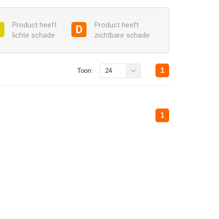
Product heeft
Product heeft
C
D
lichte schade
zichtbare schade
1
Toon:
24
1