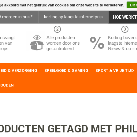
 je akkoord met het gebruik van cookies om onze website te verbeteren.
Dit 
d morgen in huis*
korting op laagste internetprijs
HOE WERKT
2
3
ntvangt
Alle producten
Korting boven
en van
worden door ons
laagste internet
hops
gecontroleerd
Nieuw & op = 
EID & VERZORGING
SPEELGOED & GAMING
SPORT & VRIJE TIJD
HOUDEN
ODUCTEN GETAGD MET PHIL