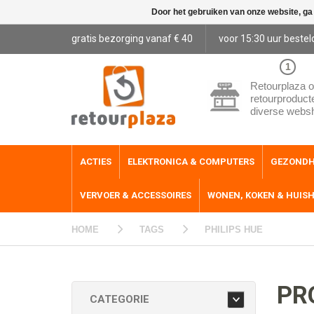
Door het gebruiken van onze website, ga
gratis bezorging vanaf € 40
voor 15:30 uur bestel
1
Retourplaza o
retourproduct
diverse webs
ACTIES
ELEKTRONICA & COMPUTERS
GEZONDH
VERVOER & ACCESSOIRES
WONEN, KOKEN & HUIS
HOME
TAGS
PHILIPS HUE
PR
CATEGORIE