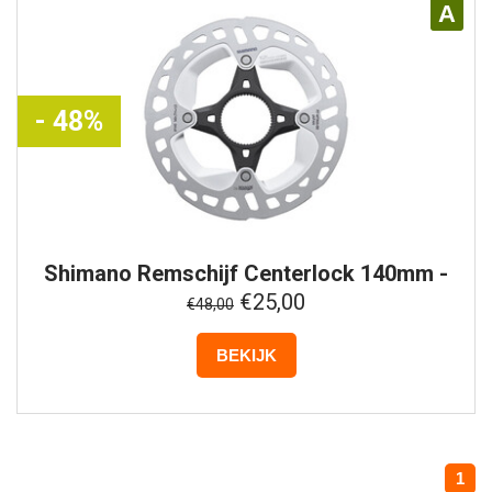
A
- 48%
Shimano
Remschijf Centerlock 140mm -
RT-MT800
€25,00
€48,00
BEKIJK
1