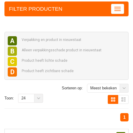
FILTER PRODUCTEN
A
Verpakking en
product in nieuwstaat
B
Alleen verpakkingsschade
product in nieuwstaat
C
Product heeft
lichte schade
D
Product heeft
zichtbare schade
Sorteren op:
Meest bekeken
Toon:
24
1