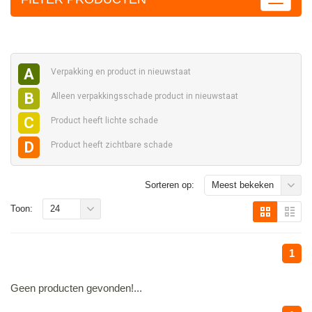
A
Verpakking en
product in nieuwstaat
B
Alleen verpakkingsschade
product in nieuwstaat
C
Product heeft
lichte schade
D
Product heeft
zichtbare schade
Sorteren op:
Meest bekeken
Toon:
24
1
Geen producten gevonden!...