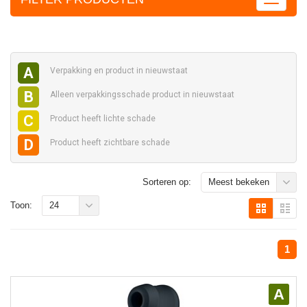
A
Verpakking en
product in nieuwstaat
B
Alleen verpakkingsschade
product in nieuwstaat
C
Product heeft
lichte schade
D
Product heeft
zichtbare schade
Sorteren op:
Meest bekeken
Toon:
24
1
A