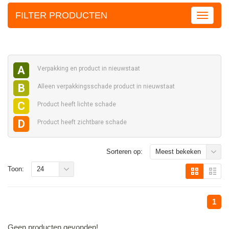
FILTER PRODUCTEN
A
Verpakking en
product in nieuwstaat
B
Alleen verpakkingsschade
product in nieuwstaat
C
Product heeft
lichte schade
D
Product heeft
zichtbare schade
Sorteren op:
Meest bekeken
Toon:
24
1
Geen producten gevonden!...