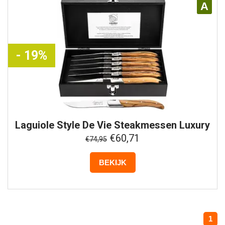
A
- 19%
Laguiole Style De Vie
Steakmessen Luxury
Line - 6-delig
€60,71
€74,95
BEKIJK
1