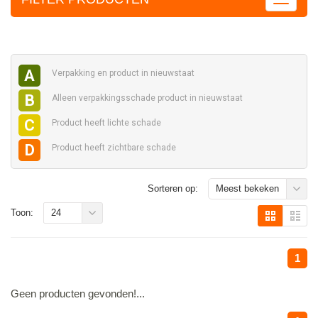
A
Verpakking en
product in nieuwstaat
B
Alleen verpakkingsschade
product in nieuwstaat
C
Product heeft
lichte schade
D
Product heeft
zichtbare schade
Sorteren op:
Meest bekeken
Toon:
24
1
Geen producten gevonden!...