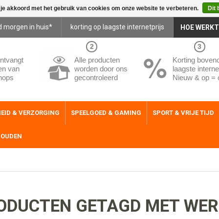
 je akkoord met het gebruik van cookies om onze website te verbeteren.
Dit 
d morgen in huis*
korting op laagste internetprijs
HOE WERKT
2
3
ntvangt
Alle producten
Korting boven
en van
worden door ons
laagste internet
hops
gecontroleerd
Nieuw & op = 
EID & VERZORGING
SPEELGOED & GAMING
SPORT & VRIJE TIJD
HOUDEN
ODUCTEN GETAGD MET WE