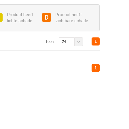
Product heeft
Product heeft
C
D
lichte schade
zichtbare schade
1
Toon:
24
1