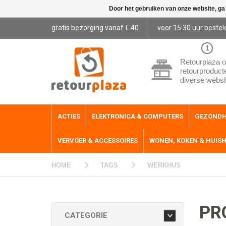
Door het gebruiken van onze website, ga
gratis bezorging vanaf € 40
voor 15:30 uur bestel
1
Retourplaza o
retourproduct
diverse webs
ACTIES
ELEKTRONICA & COMPUTERS
GEZONDH
VERVOER & ACCESSOIRES
WONEN, KOKEN & HUIS
HOME
TAGS
WERKHUS
PR
CATEGORIE